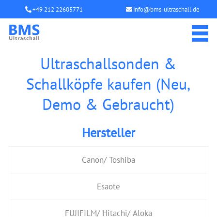
+49 212 22605771
info@bms-ultraschall.de
Ultraschallsonden &
Schallköpfe kaufen (Neu,
Demo & Gebraucht)
Hersteller
Canon/ Toshiba
Esaote
FUJIFILM/ Hitachi/ Aloka