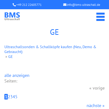
+49 212 22605771
info@bms-ultraschall.de
GE
Ultraschallsonden & Schallköpfe kaufen (Neu, Demo &
Gebraucht)
»
GE
alle anzeigen
Seiten:
« vorige
1
2
3
4
5
nächste »