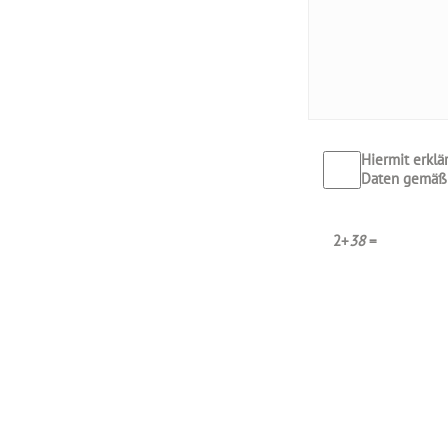
Hiermit erkl
Daten gemäß
2
+
38
=