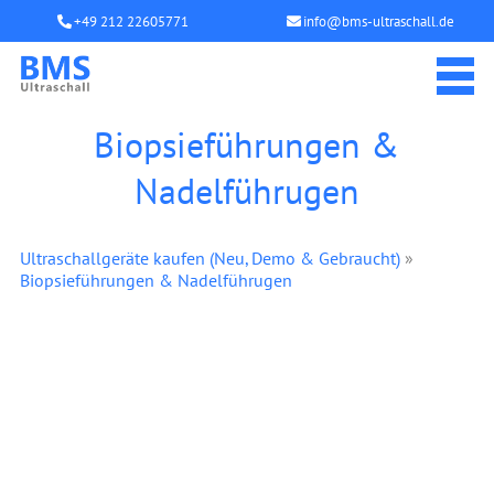
+49 212 22605771
info@bms-ultraschall.de
Biopsieführungen &
Nadelführugen
Ultraschallgeräte kaufen (Neu, Demo & Gebraucht)
»
Biopsieführungen & Nadelführugen
Image not found: files/biopsie-nadelfuhrung-8.webp
Image not found: files/biopsie-nadelfuhrung-9.webp
Image not found: files/biopsie-nadelfuhrung-9.webp