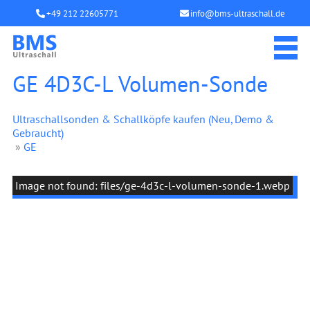
+49 212 22605771
info@bms-ultraschall.de
GE 4D3C-L Volumen-Sonde
Ultraschallsonden & Schallköpfe kaufen (Neu, Demo &
Gebraucht)
»
GE
Image not found: files/ge-4d3c-l-volumen-sonde-1.webp
GE 4D3C-L 4D-Volumen-Ultraschallsonde