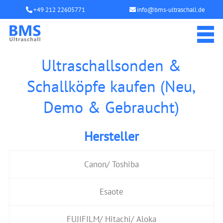
+49 212 22605771
info@bms-ultraschall.de
Ultraschallsonden &
Schallköpfe kaufen (Neu,
Demo & Gebraucht)
Hersteller
Canon/ Toshiba
Esaote
FUJIFILM/ Hitachi/ Aloka