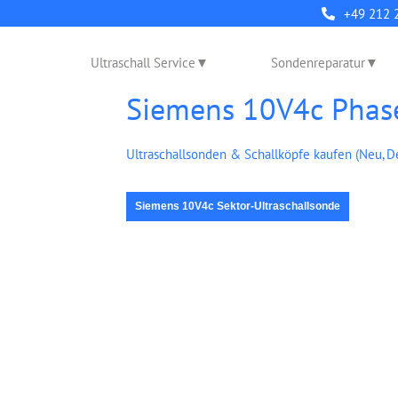
+49 212 
Ultraschall Service
Sondenreparatur
Siemens 10V4c Phas
Ultraschallsonden & Schallköpfe kaufen (Neu, 
Siemens 10V4c Sektor-Ultraschallsonde