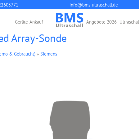
22605771
info@bms-ultraschall.de
Geräte-Ankauf
Angebote 2026
Ultrascha
ed Array-Sonde
Demo & Gebraucht)
»
Siemens