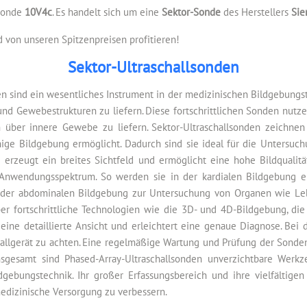
lsonde
10V4c
. Es handelt sich um eine
Sektor-Sonde
des Herstellers
Si
 von unseren Spitzenpreisen profitieren!
Sektor-Ultraschallsonden
en sind ein wesentliches Instrument in der medizinischen Bildgebungst
 und Gewebestrukturen zu liefern. Diese fortschrittlichen Sonden nutz
n über innere Gewebe zu liefern. Sektor-Ultraschallsonden zeichnen
hige Bildgebung ermöglicht. Dadurch sind sie ideal für die Untersuc
 erzeugt ein breites Sichtfeld und ermöglicht eine hohe Bildqualitä
s Anwendungsspektrum. So werden sie in der kardialen Bildgebung e
n der abdominalen Bildgebung zur Untersuchung von Organen wie Leb
r fortschrittliche Technologien wie die 3D- und 4D-Bildgebung, die
ine detaillierte Ansicht und erleichtert eine genaue Diagnose. Bei d
challgerät zu achten. Eine regelmäßige Wartung und Prüfung der Sonde
 Insgesamt sind Phased-Array-Ultraschallsonden unverzichtbare Wer
gebungstechnik. Ihr großer Erfassungsbereich und ihre vielfältige
edizinische Versorgung zu verbessern.