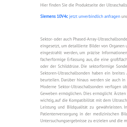
Hier finden Sie die Produktseite der Ultraschal
Siemens 10V4c
jetzt unverbindlich anfragen
und
Sektor- oder auch Phased-Array-Ultraschallsond
eingesetzt, um detaillierte Bilder von Organen
eingestrahlt werden, um präzise Informatione
fächerförmige Erfassung aus, die eine großfläc
oder der Schilddrüse. Die sektorförmige Sonde
Sektoren-Ultraschallsonden haben ein breite
beurteilen. Darüber hinaus werden sie auch i
Moderne Sektor-Ultraschallsonden verfügen übe
Geweben ermöglichen. Dies ermöglicht Ärzten e
wichtig, auf die Kompatibilität mit dem Ultras
Leistung und Bildqualität zu gewährleisten.
Patientenversorgung in der medizinischen Bild
Untersuchungsergebnisse zu erzielen und die m