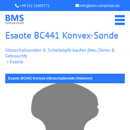
+49 212 22605771
info@bms-ultraschall.de
Esaote BC441 Konvex-Sonde
Ultraschallsonden & Schallköpfe kaufen (Neu, Demo &
Gebraucht)
»
Esaote
Esaote BC441 Konvex-Ultraschallsonde (Volumen)