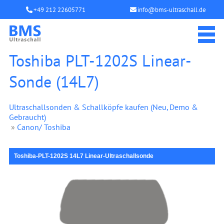
+49 212 22605771
info@bms-ultraschall.de
Toshiba PLT-1202S Linear-
Sonde (14L7)
Ultraschallsonden & Schallköpfe kaufen (Neu, Demo &
Gebraucht)
»
Canon/ Toshiba
Toshiba-PLT-1202S 14L7 Linear-Ultraschallsonde