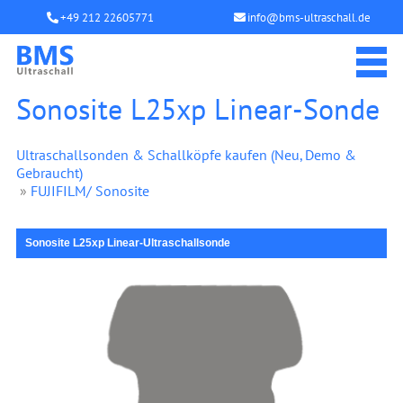
+49 212 22605771
info@bms-ultraschall.de
Sonosite L25xp Linear-Sonde
Ultraschallsonden & Schallköpfe kaufen (Neu, Demo &
Gebraucht)
»
FUJIFILM/ Sonosite
Sonosite L25xp Linear-Ultraschallsonde