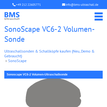
+49 212 22605771
info@bms-ultraschall.de
SonoScape VC6-2 Volumen-
Sonde
Ultraschallsonden & Schallköpfe kaufen (Neu, Demo &
Gebraucht)
»
SonoScape
Sonoscape VC6-2 Volumen-Ultraschallsonde