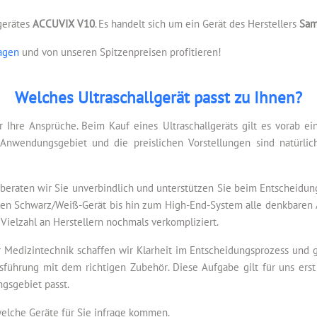
lgerätes
ACCUVIX V10
. Es handelt sich um ein Gerät des Herstellers
Sam
ragen
und von unseren Spitzenpreisen profitieren!
Welches Ultraschallgerät passt zu Ihnen?
r Ihre Ansprüche. Beim Kauf eines Ultraschallgeräts gilt es vorab e
Anwendungsgebiet und die preislichen Vorstellungen sind natürlic
beraten wir Sie unverbindlich und unterstützen Sie beim Entscheidun
tablen Schwarz/Weiß-Gerät bis hin zum High-End-System alle denkbaren 
 Vielzahl an Herstellern nochmals verkompliziert.
 Medizintechnik schaffen wir Klarheit im Entscheidungsprozess und ge
sführung mit dem richtigen Zubehör. Diese Aufgabe gilt für uns erst 
gsgebiet passt.
welche Geräte für Sie infrage kommen.