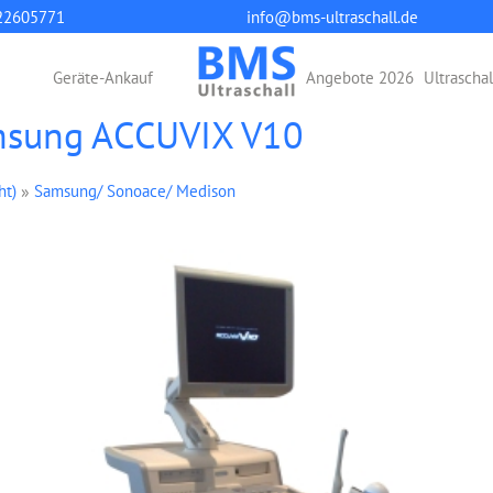
22605771
info@bms-ultraschall.de
Geräte-Ankauf
Angebote 2026
Ultrascha
amsung ACCUVIX V10
ht)
»
Samsung/ Sonoace/ Medison