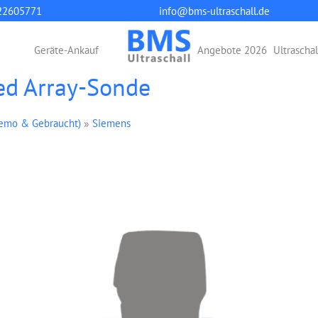
22605771
info@bms-ultraschall.de
Geräte-Ankauf
Angebote 2026
Ultrascha
ed Array-Sonde
Demo & Gebraucht)
»
Siemens