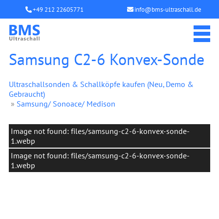
+49 212 22605771
info@bms-ultraschall.de
Samsung C2-6 Konvex-Sonde
Ultraschallsonden & Schallköpfe kaufen (Neu, Demo &
Gebraucht)
»
Samsung/ Sonoace/ Medison
Image not found: files/samsung-c2-6-konvex-sonde-
1.webp
Image not found: files/samsung-c2-6-konvex-sonde-
1.webp