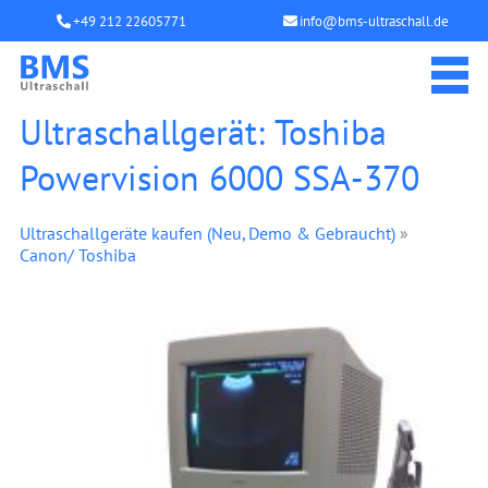
+49 212 22605771
info@bms-ultraschall.de
Ultraschallgerät: Toshiba
Powervision 6000 SSA-370
Ultraschallgeräte kaufen (Neu, Demo & Gebraucht)
»
Canon/ Toshiba