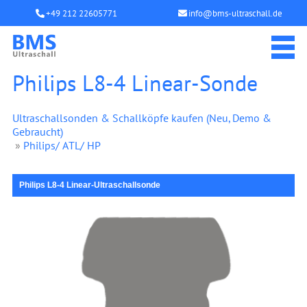
+49 212 22605771
info@bms-ultraschall.de
Philips L8-4 Linear-Sonde
Ultraschallsonden & Schallköpfe kaufen (Neu, Demo &
Gebraucht)
»
Philips/ ATL/ HP
Philips L8-4 Linear-Ultraschallsonde