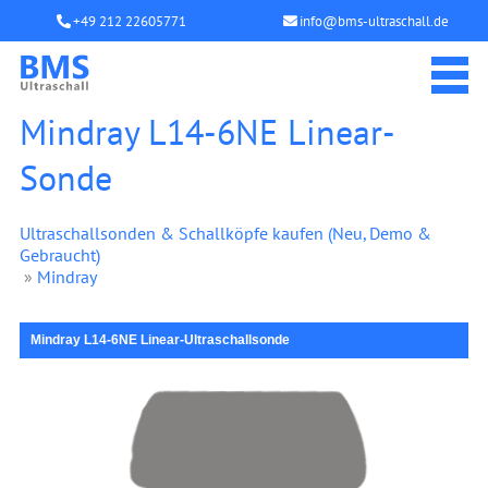
+49 212 22605771
info@bms-ultraschall.de
Mindray L14-6NE Linear-
Sonde
Ultraschallsonden & Schallköpfe kaufen (Neu, Demo &
Gebraucht)
»
Mindray
Mindray L14-6NE Linear-Ultraschallsonde