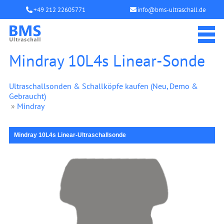
+49 212 22605771
info@bms-ultraschall.de
Mindray 10L4s Linear-Sonde
Ultraschallsonden & Schallköpfe kaufen (Neu, Demo &
Gebraucht)
»
Mindray
Mindray 10L4s Linear-Ultraschallsonde