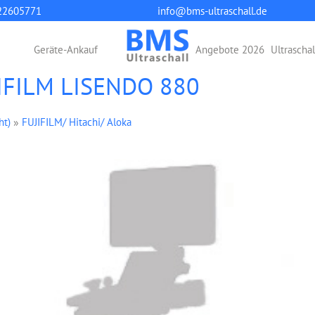
22605771
info@bms-ultraschall.de
Geräte-Ankauf
Angebote 2026
Ultrascha
UJIFILM LISENDO 880
ht)
»
FUJIFILM/ Hitachi/ Aloka