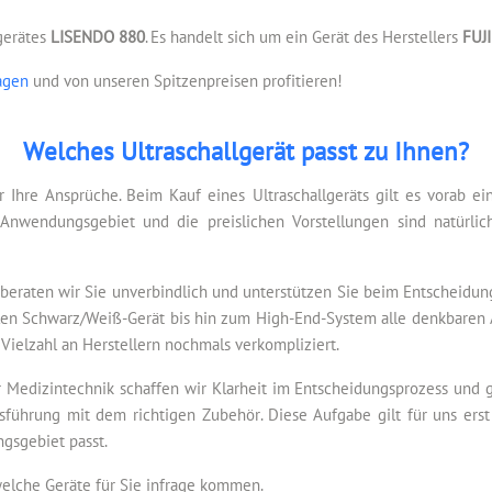
lgerätes
LISENDO 880
. Es handelt sich um ein Gerät des Herstellers
FUJ
agen
und von unseren Spitzenpreisen profitieren!
Welches Ultraschallgerät passt zu Ihnen?
r Ihre Ansprüche. Beim Kauf eines Ultraschallgeräts gilt es vorab e
Anwendungsgebiet und die preislichen Vorstellungen sind natürlic
beraten wir Sie unverbindlich und unterstützen Sie beim Entscheidun
tablen Schwarz/Weiß-Gerät bis hin zum High-End-System alle denkbaren 
 Vielzahl an Herstellern nochmals verkompliziert.
 Medizintechnik schaffen wir Klarheit im Entscheidungsprozess und ge
sführung mit dem richtigen Zubehör. Diese Aufgabe gilt für uns erst 
gsgebiet passt.
welche Geräte für Sie infrage kommen.