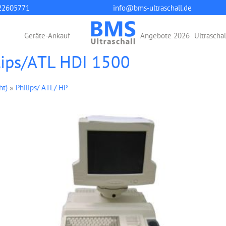
22605771
info@bms-ultraschall.de
Geräte-Ankauf
Angebote 2026
Ultrascha
ilips/ATL HDI 1500
ht)
»
Philips/ ATL/ HP