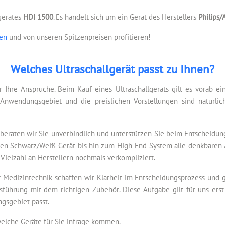
lgerätes
HDI 1500
. Es handelt sich um ein Gerät des Herstellers
Philips/
gen
und von unseren Spitzenpreisen profitieren!
Welches Ultraschallgerät passt zu Ihnen?
r Ihre Ansprüche. Beim Kauf eines Ultraschallgeräts gilt es vorab e
Anwendungsgebiet und die preislichen Vorstellungen sind natürlic
beraten wir Sie unverbindlich und unterstützen Sie beim Entscheidun
tablen Schwarz/Weiß-Gerät bis hin zum High-End-System alle denkbaren 
 Vielzahl an Herstellern nochmals verkompliziert.
 Medizintechnik schaffen wir Klarheit im Entscheidungsprozess und ge
sführung mit dem richtigen Zubehör. Diese Aufgabe gilt für uns erst 
gsgebiet passt.
welche Geräte für Sie infrage kommen.