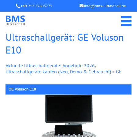
+49 212 22605771
info@bms-ultraschall.de
Ultraschallgerät: GE Voluson
E10
Aktuelle Ultraschallgeräte: Angebote 2026
|
Ultraschallgeräte kaufen (Neu, Demo & Gebraucht)
»
GE
GE Voluson E10