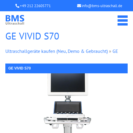
+49 212 22605771
info@bms-ultraschall.de
GE VIVID S70
Ultraschallgeräte kaufen (Neu, Demo & Gebraucht)
»
GE
GE VIVID S70