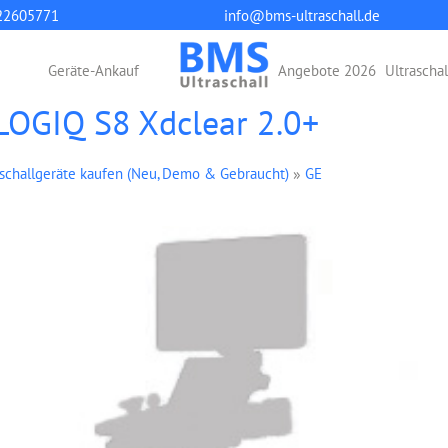
22605771
info@bms-ultraschall.de
Geräte-Ankauf
Angebote 2026
Ultrascha
 LOGIQ S8 Xdclear 2.0+
aschallgeräte kaufen (Neu, Demo & Gebraucht)
»
GE