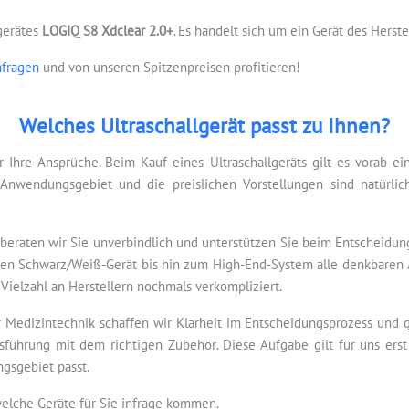
lgerätes
LOGIQ S8 Xdclear 2.0+
. Es handelt sich um ein Gerät des Herste
nfragen
und von unseren Spitzenpreisen profitieren!
Welches Ultraschallgerät passt zu Ihnen?
r Ihre Ansprüche. Beim Kauf eines Ultraschallgeräts gilt es vorab e
Anwendungsgebiet und die preislichen Vorstellungen sind natürlic
beraten wir Sie unverbindlich und unterstützen Sie beim Entscheidun
tablen Schwarz/Weiß-Gerät bis hin zum High-End-System alle denkbaren 
 Vielzahl an Herstellern nochmals verkompliziert.
 Medizintechnik schaffen wir Klarheit im Entscheidungsprozess und ge
sführung mit dem richtigen Zubehör. Diese Aufgabe gilt für uns erst 
gsgebiet passt.
welche Geräte für Sie infrage kommen.