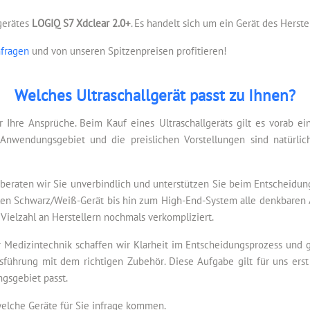
lgerätes
LOGIQ S7 Xdclear 2.0+
. Es handelt sich um ein Gerät des Herste
nfragen
und von unseren Spitzenpreisen profitieren!
Welches Ultraschallgerät passt zu Ihnen?
r Ihre Ansprüche. Beim Kauf eines Ultraschallgeräts gilt es vorab e
Anwendungsgebiet und die preislichen Vorstellungen sind natürlic
beraten wir Sie unverbindlich und unterstützen Sie beim Entscheidun
tablen Schwarz/Weiß-Gerät bis hin zum High-End-System alle denkbaren 
 Vielzahl an Herstellern nochmals verkompliziert.
 Medizintechnik schaffen wir Klarheit im Entscheidungsprozess und ge
sführung mit dem richtigen Zubehör. Diese Aufgabe gilt für uns erst 
gsgebiet passt.
welche Geräte für Sie infrage kommen.