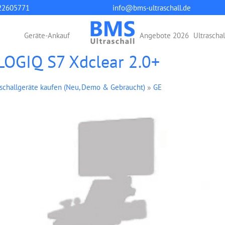
22605771
info@bms-ultraschall.de
Geräte-Ankauf
Angebote 2026
Ultrascha
 LOGIQ S7 Xdclear 2.0+
aschallgeräte kaufen (Neu, Demo & Gebraucht)
»
GE