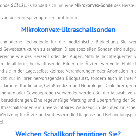
lsonde
SC3121
. Es handelt sich um eine
Mikrokonvex-Sonde
des Herstel
von unseren Spitzenpreisen profitieren!
Mikrokonvex-Ultraschallsonden
ochmoderne Technologie für die medizinische Bildgebung. Sie wer
d Gewebestrukturen zu erhalten. Diese speziellen Sonden sind aufgr
reiche wie des Herzens oder der Augen. Mithilfe hochfrequenter S
n detaillierte, hochauflösende Bilder, die Ärzten wertvolle Einbli
nd sie in der Lage, selbst kleinste Veränderungen oder Anomalien in
ht nur in ihrer hervorragenden Bildqualität, sondern auch in ihrer V
 darunter Kardiologie, Gefäßmedizin und Neurologie. Dank ihrer gerin
kamenten oder Gewebeproben verwendet werden. Bei der Auswahl von m
zu berücksichtigen. Eine regelmäßige Wartung und Überprüfung der S
e Ultraschallsonden ein unverzichtbares Werkzeug in der medizinische
 Werkzeug für Ärzte und verbessern die Diagnose und Behandlungspla
ei.
Welchen Schallkopf benötigen Sie?