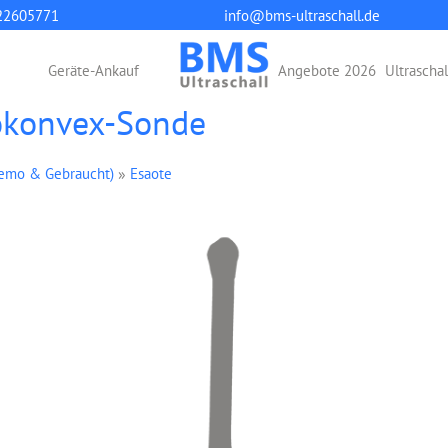
22605771
info@bms-ultraschall.de
Geräte-Ankauf
Angebote 2026
Ultrascha
okonvex-Sonde
Demo & Gebraucht)
»
Esaote