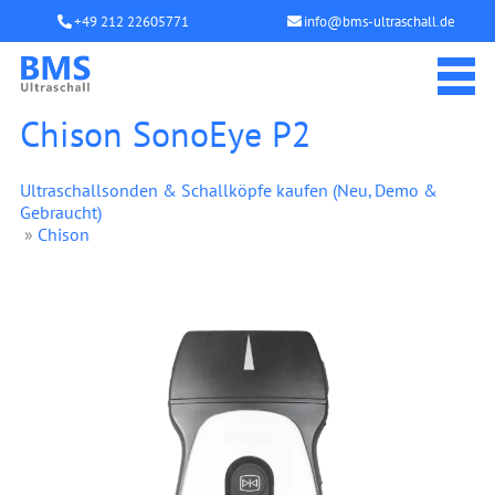
+49 212 22605771
info@bms-ultraschall.de
Chison SonoEye P2
Ultraschallsonden & Schallköpfe kaufen (Neu, Demo &
Gebraucht)
»
Chison