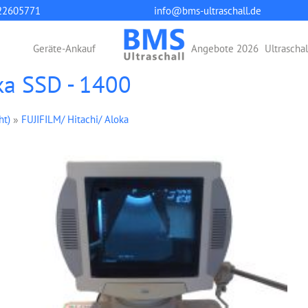
22605771
info@bms-ultraschall.de
Geräte-Ankauf
Angebote 2026
Ultrascha
oka SSD - 1400
ht)
»
FUJIFILM/ Hitachi/ Aloka