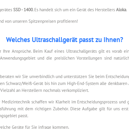
lgerätes
SSD - 1400
. Es handelt sich um ein Gerät des Herstellers
Aloka
.
d von unseren Spitzenpreisen profitieren!
Welches Ultraschallgerät passt zu Ihnen?
r Ihre Ansprüche. Beim Kauf eines Ultraschallgeräts gilt es vorab e
Anwendungsgebiet und die preislichen Vorstellungen sind natürlic
beraten wir Sie unverbindlich und unterstützen Sie beim Entscheidun
tablen Schwarz/Weiß-Gerät bis hin zum High-End-System alle denkbaren 
 Vielzahl an Herstellern nochmals verkompliziert.
 Medizintechnik schaffen wir Klarheit im Entscheidungsprozess und ge
sführung mit dem richtigen Zubehör. Diese Aufgabe gilt für uns erst 
gsgebiet passt.
welche Geräte für Sie infrage kommen.